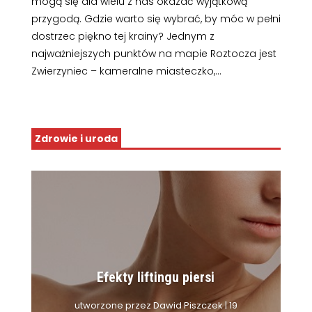
mogą się dla wielu z nas okazać wyjątkową
przygodą. Gdzie warto się wybrać, by móc w pełni
dostrzec piękno tej krainy? Jednym z
najważniejszych punktów na mapie Roztocza jest
Zwierzyniec – kameralne miasteczko,...
Zdrowie i uroda
Efekty liftingu piersi
utworzone przez
Dawid Piszczek
|
19