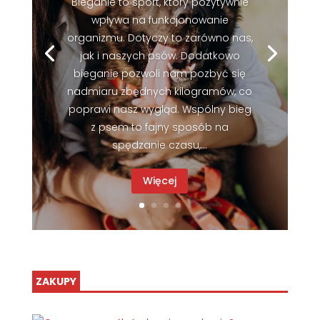
Bieganie to sport, który pozytywnie
wpływa na funkcjonowanie
organizmu. Dotyczy to zarówno nas,
jak i naszych psów. Dodatkowo
bieganie pozwoli nam pozbyć się
nadmiaru zbędnych kilogramów, co
poprawi nasz wygląd. Wspólny bieg
z psem to fajny sposób na
spędzanie czasu,...
Więcej
ZAKUPY