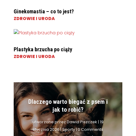
Ginekomastia – co to jest?
ZDROWIE I URODA
Plastyka brzucha po ciąży
ZDROWIE I URODA
Dlaczego warto biegać z psem i
jak to robić?
utworzone przez
Dawid Piszczek
|
19
stycznia 2026
|
Sporty
| 0 Comments