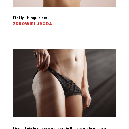
Efekty liftingu piersi
ZDROWIE I URODA
Liposukcja brzucha – odsysanie tłuszczu z brzucha w