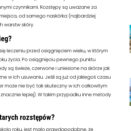
nnymi czynnikami. Rozstępy są uważane za
miejsca, od samego naskórka (najbardziej
h warstw skóry.
ieg?
 się leczeniu przed osiągnięciem wieku, w którym
 roku życia. Po osiągnięciu pewnego punktu
Kiedy są świeże, czerwone i uniesione na skórze jak
ne w ich usuwaniu. Jeśli są już od jakiegoś czasu
laser może nie być tak skuteczny w ich całkowitym
acznie lepiej). W takim przypadku inne metody
starych rozstępów?
ż około roku, jest mało prawdopodobne, że