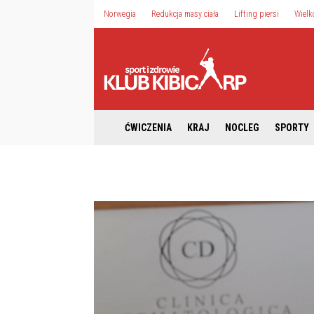
Norwegia
Redukcja masy ciała
Lifting piersi
Wielk
ĆWICZENIA
KRAJ
NOCLEG
SPORTY