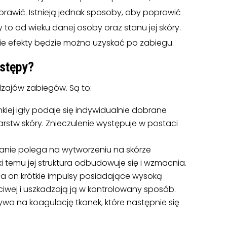
aprawić. Istnieją jednak sposoby, aby poprawić
 to od wieku danej osoby oraz stanu jej skóry.
ie efekty będzie można uzyskać po zabiegu.
zstępy?
odzajów zabiegów. Są to:
iej igły podaje się indywidualnie dobrane
stw skóry. Znieczulenie występuje w postaci
iałanie polega na wytworzeniu na skórze
 temu jej struktura odbudowuje się i wzmacnia.
yła on krótkie impulsy posiadające wysoką
ściwej i uszkadzają ją w kontrolowany sposób.
ywa na koagulację tkanek, które następnie się