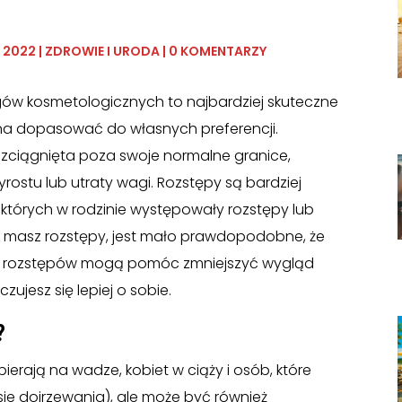
, 2022
|
ZDROWIE I URODA
|
0 KOMENTARZY
w kosmetologicznych to najbardziej skuteczne
na dopasować do własnych preferencji.
ozciągnięta poza swoje normalne granice,
ostu lub utraty wagi. Rozstępy są bardziej
 których w rodzinie występowały rozstępy lub
iedy masz rozstępy, jest mało prawdopodobne, że
ia rozstępów mogą pomóc zmniejszyć wygląd
zujesz się lepiej o sobie.
?
ierają na wadze, kobiet w ciąży i osób, które
ie dojrzewania), ale może być również