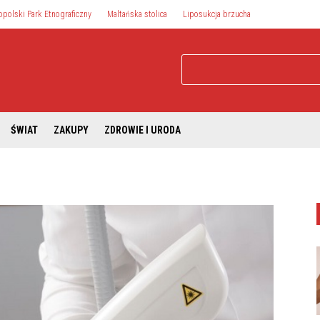
opolski Park Etnograficzny
Maltańska stolica
Liposukcja brzucha
ŚWIAT
ZAKUPY
ZDROWIE I URODA