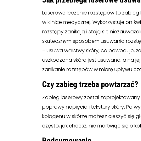
Laserowe leczenie rozstępów to zabie
w klinice medycznej. Wykorzystuje on św
rozstępy zanikają i stają się niezauważa
skutecznym sposobem usuwania rozstęp
– usuwa warstwy skóry, co powoduje, że
uszkodzona skóra jest usuwana, a na je
zanikanie rozstępów w miarę upływu cz
Czy zabieg trzeba powtarzać?
Zabieg laserowy został zaprojektowany
poprawy napięcia i tekstury skóry. Po 
kolagenu w skórze możesz cieszyć się 
często, jak chcesz, nie martwiąc się o ko
Podsumowanie