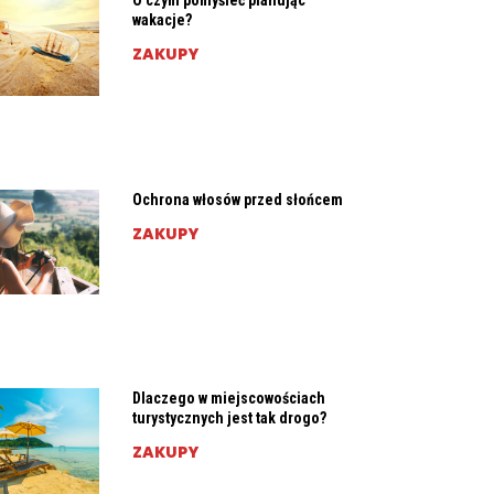
O czym pomyśleć planując
wakacje?
ZAKUPY
Ochrona włosów przed słońcem
ZAKUPY
Dlaczego w miejscowościach
turystycznych jest tak drogo?
ZAKUPY