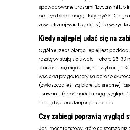
spowodowane urazami fizycznymi lub i
podtyp blizn i mogą dotyczyć każdego 
zewnętrznej warstwy skóry) do wszystkic
Kiedy najlepiej udać się na zab
Ogólnie rzecz biorąc, lepiej jest poddać
rozstępy stają się trwałe – około 25-30
starzenia się nigdzie się nie wybierają. 
wściekła pręga, lasery są bardzo skutecz
(zwłaszcza jeśli są białe lub srebrne), 
usuwaniu (choć nadal mogą wyglądać zn
mogą być bardziej odpowiednie.
Czy zabiegi poprawią wygląd 
Jeśli masz rozstępy, które są starsze ni